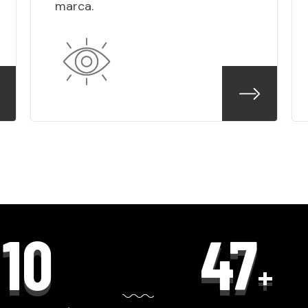
marca.
12
54
+