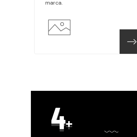
marca.
5
+