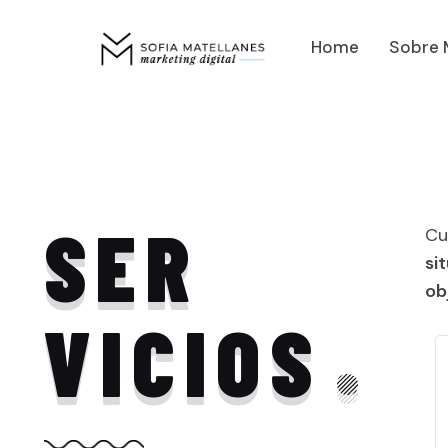
Home
Sobre 
SER
Cu
si
ob
VICIOS